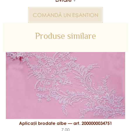
COMANDĂ UN EȘANTION
Produse similare
Aplicații brodate albe — art. 2000000034751
7.00