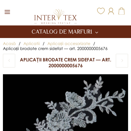
Inter Tex
CATALOG DE MARFURI
Acasă
/
Aplicatii
/
Aplicații accesorizate
/
Aplicații brodate crem sidefat — art. 2000000005676
APLICAȚII BRODATE CREM SIDEFAT — ART.
2000000005676