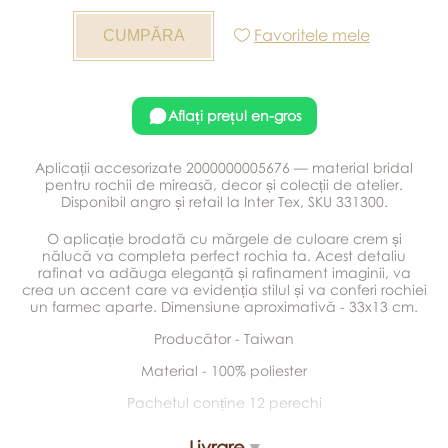
Favoritele mele
Aflați prețul en-gros
Aplicații accesorizate 2000000005676 — material bridal
pentru rochii de mireasă, decor și colecții de atelier.
Disponibil angro și retail la Inter Tex, SKU 331300.
O aplicație brodată cu mărgele de culoare crem și
nălucă va completa perfect rochia ta. Acest detaliu
rafinat va adăuga eleganță și rafinament imaginii, va
crea un accent care va evidenția stilul și va conferi rochiei
un farmec aparte. Dimensiune aproximativă - 33x13 cm.
Producător - Taiwan
Material - 100% poliester
Pachetul conține 12 perechi
Livrare