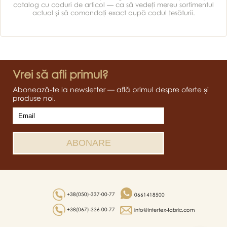
catalog cu coduri de articol — ca să vedeţi mereu sortimentul
actual şi să comandaţi exact după codul ţesăturii.
Vrei să afli primul?
Abonează-te la newsletter — află primul despre oferte și
produse noi.
+38(050)-337-00-77
0661418500
+38(067)-336-00-77
info@intertex-fabric.com