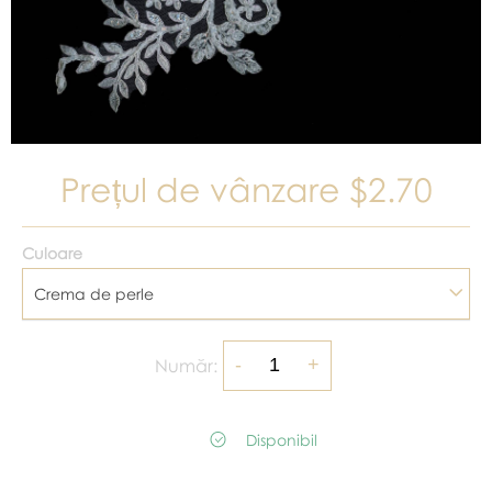
Prețul de vânzare
$2.70
Culoare
Crema de perle
Număr:
Disponibil