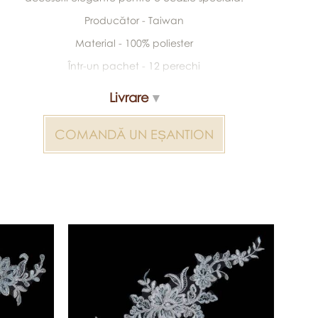
Producător - Taiwan
Material - 100% poliester
Într-un pachet - 12 perechi
Livrare
COMANDĂ UN EȘANTION