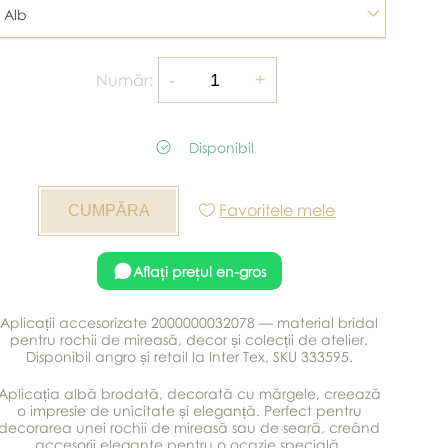
Alb
Număr:
Disponibil
Favoritele mele
Aflați prețul en-gros
Aplicații accesorizate 2000000032078 — material bridal
pentru rochii de mireasă, decor și colecții de atelier.
Disponibil angro și retail la Inter Tex, SKU 333595.
Aplicația albă brodată, decorată cu mărgele, creează
o impresie de unicitate și eleganță. Perfect pentru
decorarea unei rochii de mireasă sau de seară, creând
accesorii elegante pentru o ocazie specială.