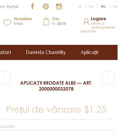
m: închis
UA
RU
RO
EN
Logare
Favoritele
Coș
0
buc
0 | $0.00
pentru a
vedea prețurile
personale
ături
Dantela Chantilly
Aplicații
APLICAȚII BRODATE ALBE — ART.
2000000032078
Prețul de vânzare
$1.25
Culoare