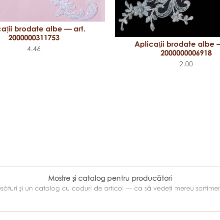
cații brodate albe — art.
2000000311753
Aplicații brodate albe —
4.46
2000000006918
2.00
Mostre şi catalog pentru producători
e ţesături şi un catalog cu coduri de articol — ca să vedeţi mereu sortim