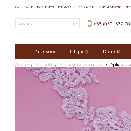
CONTACTE
PARTENERI
PROMOTII
REDUCERI
SCHOLARSHIP
EN
+38 (050) 337-00
Accesorii
Ghipură
Dantelă
Acasă
/
Aplicatii
/
Aplicații accesorizate
/
Aplicații 