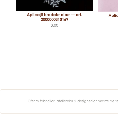
Aplicații brodate albe — art.
Apli
2000000310169
.
3.00
Oferim fabricilor, atelierelor şi designerilor mostre d