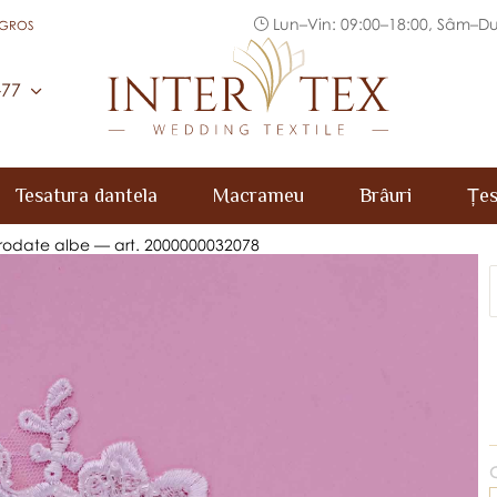
Lun–Vin: 09:00–18:00, Sâm–Du
 GROS
Inter Tex
-77
Tesatura dantela
Macrameu
Brâuri
Țes
brodate albe — art. 2000000032078