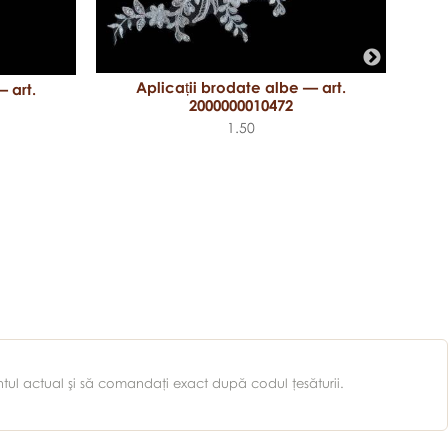
Aplicații brodate albe — art.
 art.
2000000010472
1.50
entul actual şi să comandaţi exact după codul ţesăturii.