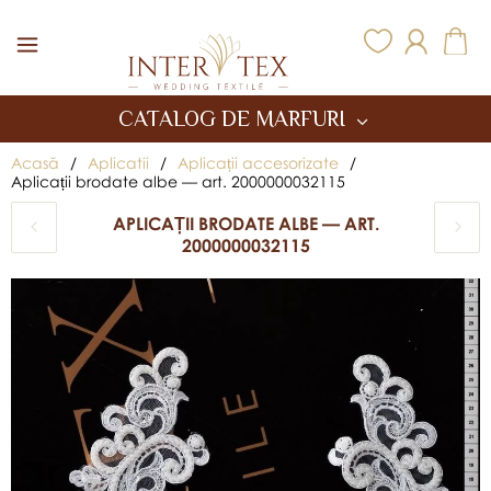
Inter Tex
CATALOG DE MARFURI
Acasă
/
Aplicatii
/
Aplicații accesorizate
/
Aplicații brodate albe — art. 2000000032115
APLICAȚII BRODATE ALBE — ART.
2000000032115