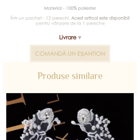
Material - 100% poliester
Într-un pachet - 12 perechi.
Acest articol este disponibil
pentru vânzare de la 1 pereche
Livrare
COMANDĂ UN EȘANTION
Produse similare