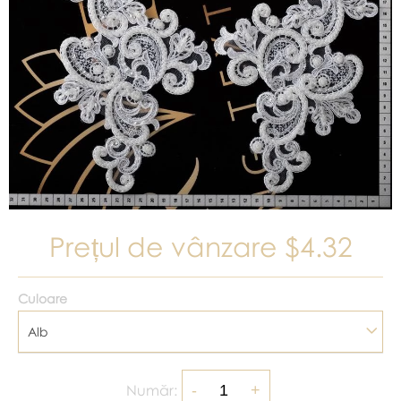
Prețul de vânzare
$4.32
Culoare
Alb
Număr: