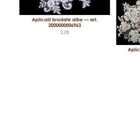
Aplicații brodate albe — art.
2000000006963
2.08
.
Aplic