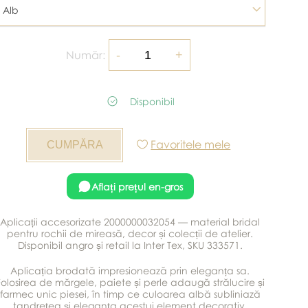
Alb
Număr:
Disponibil
Favoritele mele
Aflați prețul en-gros
Aplicații accesorizate 2000000032054 — material bridal
pentru rochii de mireasă, decor și colecții de atelier.
Disponibil angro și retail la Inter Tex, SKU 333571.
Aplicația brodată impresionează prin eleganța sa.
Folosirea de mărgele, paiete și perle adaugă strălucire și
farmec unic piesei, în timp ce culoarea albă subliniază
tandrețea și eleganța acestui element decorativ,