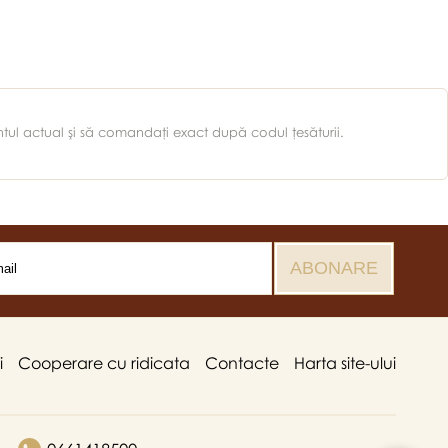
entul actual şi să comandaţi exact după codul ţesăturii.
i
Cooperare cu ridicata
Contacte
Harta site-ului