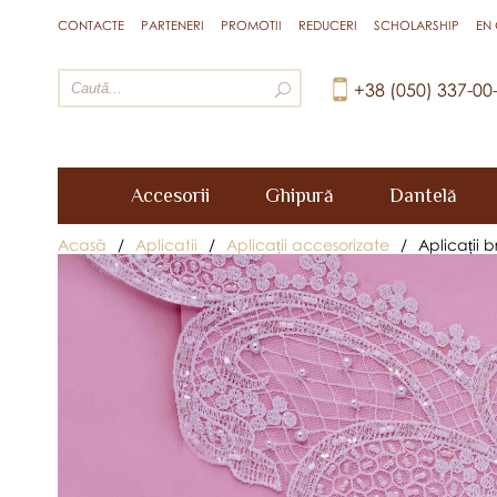
CONTACTE
PARTENERI
PROMOTII
REDUCERI
SCHOLARSHIP
EN
+38 (050) 337-00
Accesorii
Ghipură
Dantelă
Acasă
/
Aplicatii
/
Aplicații accesorizate
/
Aplicații 