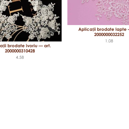
Aplicații brodate lapte 
2000000032252
1.08
ații brodate ivoriu — art.
2000000310428
4.58