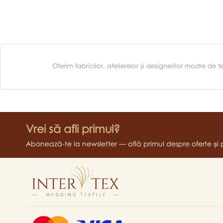
Oferim fabricilor, atelierelor şi designerilor mostre d
Vrei să afli primul?
Abonează-te la newsletter — află primul despre oferte și 