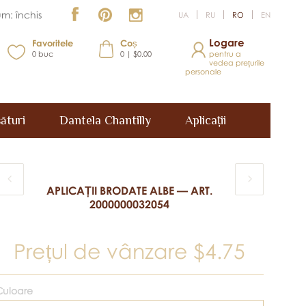
m: închis
UA
RU
RO
EN
Logare
Favoritele
Coș
0
buc
0 | $0.00
pentru a
vedea prețurile
personale
ături
Dantela Chantilly
Aplicații
APLICAȚII BRODATE ALBE — ART.
2000000032054
Prețul de vânzare
$4.75
Culoare