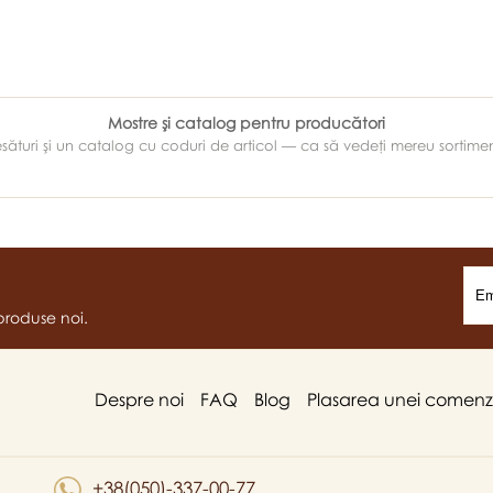
Mostre şi catalog pentru producători
e ţesături şi un catalog cu coduri de articol — ca să vedeţi mereu sortim
produse noi.
Despre noi
FAQ
Blog
Plasarea unei comenz
+38(050)-337-00-77