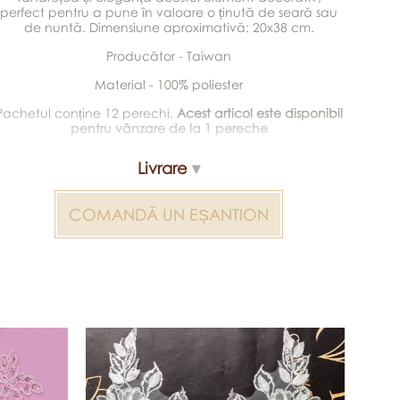
perfect pentru a pune în valoare o ținută de seară sau
de nuntă. Dimensiune aproximativă: 20x38 cm.
Producător - Taiwan
Material - 100% poliester
Pachetul conține 12 perechi.
Acest articol este disponibil
pentru vânzare de la 1 pereche
Livrare
COMANDĂ UN EȘANTION