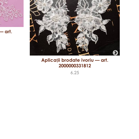
— art.
Aplicații brodate ivoriu — art.
2000000331812
6.25