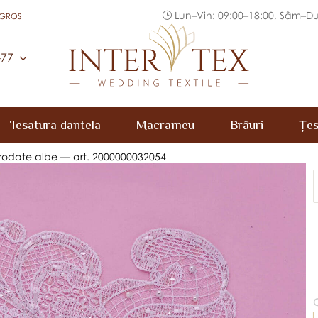
Lun–Vin: 09:00–18:00, Sâm–Du
 GROS
Inter Tex
-77
Tesatura dantela
Macrameu
Brâuri
Țes
brodate albe — art. 2000000032054