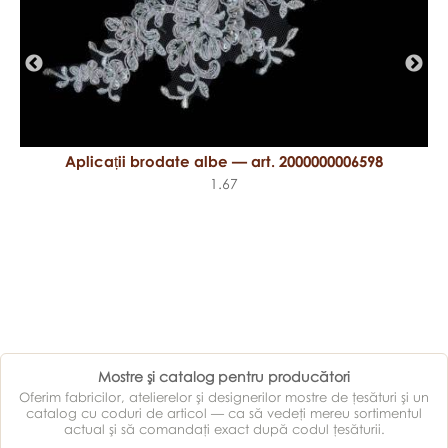
Aplicații brodate albe — art. 2000000006598
1.67
Mostre şi catalog pentru producători
Oferim fabricilor, atelierelor şi designerilor mostre de ţesături şi un
catalog cu coduri de articol — ca să vedeţi mereu sortimentul
actual şi să comandaţi exact după codul ţesăturii.