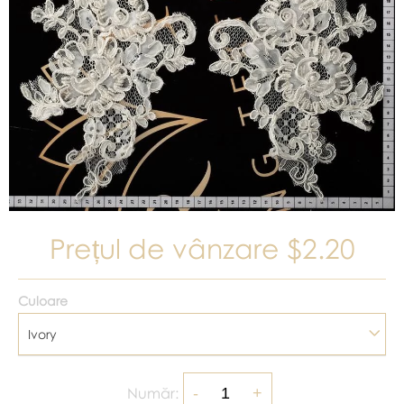
Prețul de vânzare
$2.20
Culoare
Ivory
Număr: