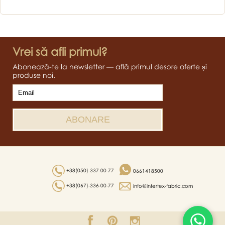
Vrei să afli primul?
Abonează-te la newsletter — află primul despre oferte și
produse noi.
+38(050)-337-00-77
0661418500
+38(067)-336-00-77
info@intertex-fabric.com