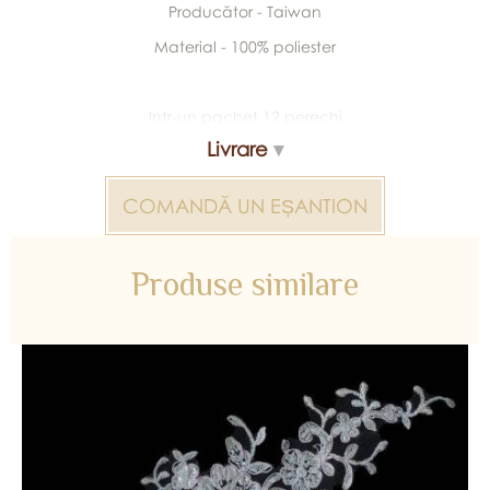
Producător - Taiwan
Material - 100% poliester
Intr-un pachet 12 perechi
Livrare
COMANDĂ UN EȘANTION
Produse similare