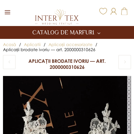
Inter Tex
CATALOG DE MARFURI
Acasă
/
Aplicatii
/
Aplicații accesorizate
/
Aplicații brodate ivoriu — art. 2000000310626
APLICAȚII BRODATE IVORIU — ART.
2000000310626