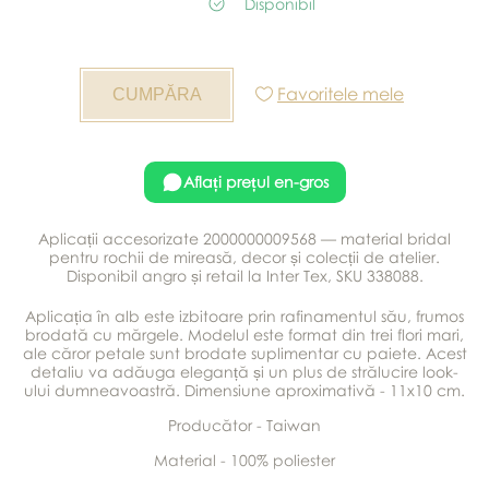
Disponibil
Favoritele mele
Aflați prețul en-gros
Aplicații accesorizate 2000000009568 — material bridal
pentru rochii de mireasă, decor și colecții de atelier.
Disponibil angro și retail la Inter Tex, SKU 338088.
Aplicația în alb este izbitoare prin rafinamentul său, frumos
brodată cu mărgele. Modelul este format din trei flori mari,
ale căror petale sunt brodate suplimentar cu paiete. Acest
detaliu va adăuga eleganță și un plus de strălucire look-
ului dumneavoastră. Dimensiune aproximativă - 11x10 cm.
Producător - Taiwan
Material - 100% poliester