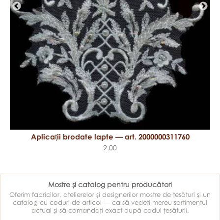
Aplicații brodate lapte — art. 2000000311760
2.00
Mostre şi catalog pentru producători
Oferim fabricilor, atelierelor şi designerilor mostre de ţesături şi un
catalog cu coduri de articol — ca să vedeţi mereu sortimentul
actual şi să comandaţi exact după codul ţesăturii.