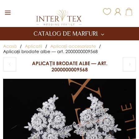
Inter Tex
CATALOG DE MARFURI
Acasă
/
Aplicatii
/
Aplicații accesorizate
/
Aplicații brodate albe — art. 2000000009568
APLICAȚII BRODATE ALBE — ART.
2000000009568