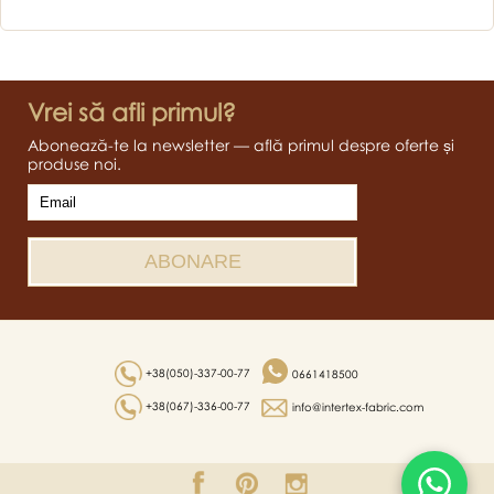
Vrei să afli primul?
Abonează-te la newsletter — află primul despre oferte și
produse noi.
+38(050)-337-00-77
0661418500
+38(067)-336-00-77
info@intertex-fabric.com