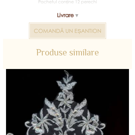
Pachetul conține 12 perechi
Livrare
COMANDĂ UN EȘANTION
Produse similare