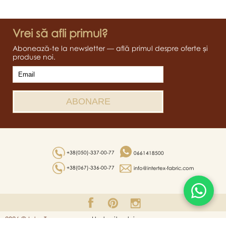
Vrei să afli primul?
Abonează-te la newsletter — află primul despre oferte și
produse noi.
+38(050)-337-00-77
0661418500
+38(067)-336-00-77
info@intertex-fabric.com
2026 © Inter Tex
Harta site-ului