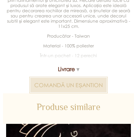
prin rafinamentul și unicitatea sa. Fiecare detaliu face ca
produsul să arate elegant și luxos. Aplicația este ideală
pentru decorarea rochiilor de mireasă, a ținutelor de seară
sau pentru crearea unor accesorii unice, unde decorul
subtil și elegant este important. Dimensiune aproximativă -
11x25 cm.
Producător - Taiwan
Material - 100% poliester
Într-un pachet - 12 perechi
Livrare
COMANDĂ UN EȘANTION
Produse similare