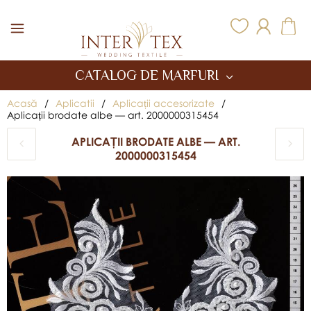
Inter Tex
CATALOG DE MARFURI
Acasă
/
Aplicatii
/
Aplicații accesorizate
/
Aplicații brodate albe — art. 2000000315454
APLICAȚII BRODATE ALBE — ART.
2000000315454