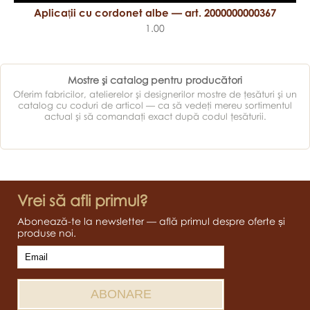
Aplicații cu cordonet albe — art. 2000000000367
1.00
Mostre şi catalog pentru producători
Oferim fabricilor, atelierelor şi designerilor mostre de ţesături şi un
catalog cu coduri de articol — ca să vedeţi mereu sortimentul
actual şi să comandaţi exact după codul ţesăturii.
Vrei să afli primul?
Abonează-te la newsletter — află primul despre oferte și
produse noi.