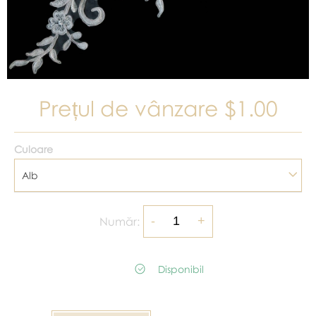
Prețul de vânzare
$1.00
Culoare
Alb
Număr:
Disponibil