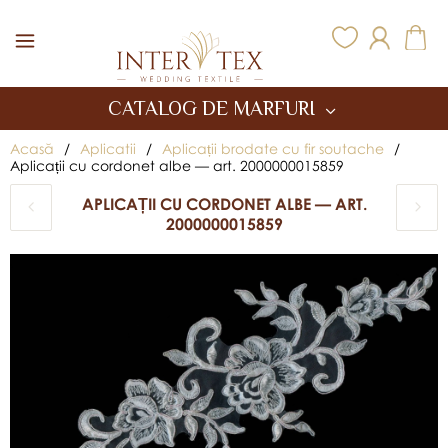
Inter Tex
CATALOG DE MARFURI
Acasă
/
Aplicatii
/
Aplicații brodate cu fir soutache
/
Aplicații cu cordonet albe — art. 2000000015859
APLICAȚII CU CORDONET ALBE — ART.
2000000015859