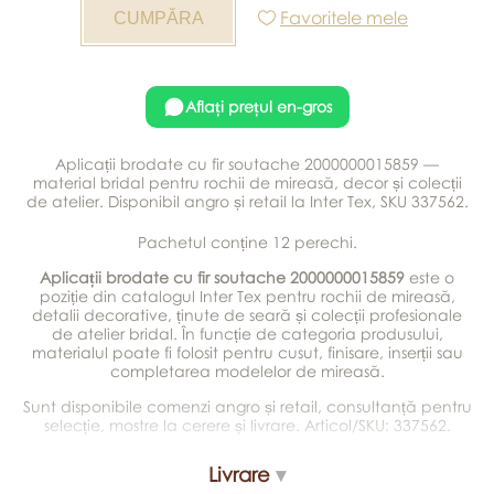
Favoritele mele
Aflați prețul en-gros
Aplicații brodate cu fir soutache 2000000015859 —
material bridal pentru rochii de mireasă, decor și colecții
de atelier. Disponibil angro și retail la Inter Tex, SKU 337562.
Pachetul conține 12 perechi.
Aplicații brodate cu fir soutache 2000000015859
este o
poziție din catalogul Inter Tex pentru rochii de mireasă,
detalii decorative, ținute de seară și colecții profesionale
de atelier bridal. În funcție de categoria produsului,
materialul poate fi folosit pentru cusut, finisare, inserții sau
completarea modelelor de mireasă.
Sunt disponibile comenzi angro și retail, consultanță pentru
selecție, mostre la cerere și livrare. Articol/SKU: 337562.
Livrare