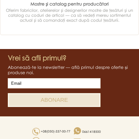
Mostre şi catalog pentru producători
Oferim fabricilor, atelierelor şi designerilor mostre de ţesături şi un
catalog cu coduri de articol — ca să vedeţi mereu sortimentul
actual şi să comandaţi exact după codul ţesăturii.
Vrei să afli primul?
Abonează-te la newsletter — află primul despre oferte și
produse noi.
+38(050)-337-00-77
0661418500