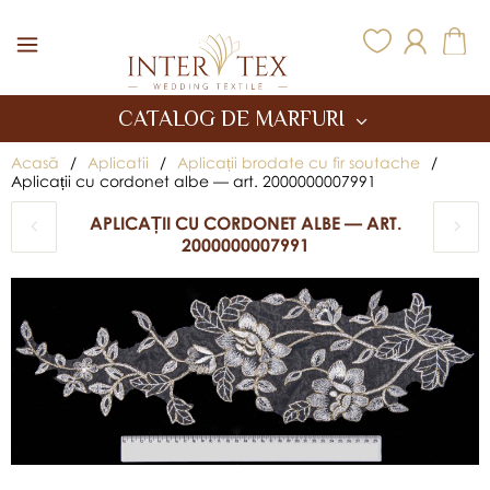
Inter Tex
CATALOG DE MARFURI
Acasă
/
Aplicatii
/
Aplicații brodate cu fir soutache
/
Aplicații cu cordonet albe — art. 2000000007991
APLICAȚII CU CORDONET ALBE — ART.
2000000007991