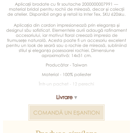
Aplicații brodate cu fir soutache 2000000007991 —
material bridal pentru rochii de mireasă, decor și colecții
de atelier. Disponibil angro și retail la Inter Tex, SKU 620sku.
Aplicația din cordon impresionează prin eleganța și
designul său sofisticat. Elementele aurii adaugă rafinament
accesoriului, iar motivul floral creează impresia de
frumusețe naturală. Acesta poate fi un accesoriu excelent
pentru un look de seară sau o rochie de mireasă, subliniind
stilul și eleganța posesoarei rochiei. Dimensiune
aproximativă: 14x51 cm.
Producător - Taiwan
Material - 100% poliester
Într-un pachet - 12 perechi
Livrare
COMANDĂ UN EȘANTION