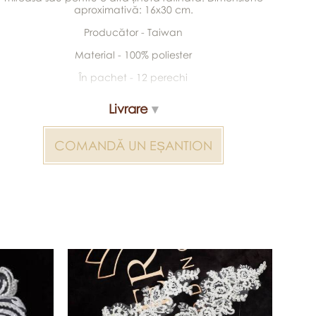
aproximativă: 16x30 cm.
Producător - Taiwan
Material - 100% poliester
În pachet - 12 perechi
Livrare
COMANDĂ UN EȘANTION