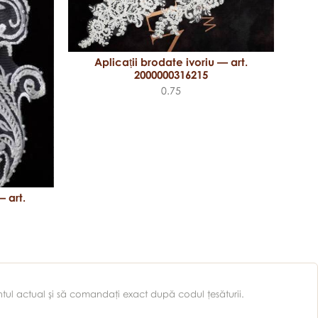
Aplicații brodate ivoriu — art.
2000000316215
0.75
 art.
entul actual şi să comandaţi exact după codul ţesăturii.