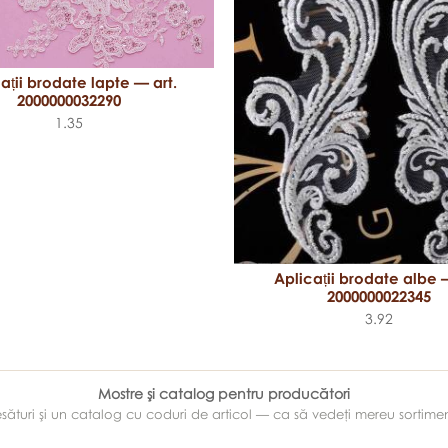
ații brodate lapte — art.
2000000032290
1.35
Aplicații brodate albe —
2000000022345
3.92
Mostre şi catalog pentru producători
e ţesături şi un catalog cu coduri de articol — ca să vedeţi mereu sortim