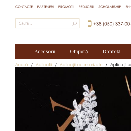
CONTACTE
PARTENERI
PROMOTII
REDUCERI
SCHOLARSHIP
EN
+38 (050) 337-00
Accesorii
Ghipură
Dantelă
Acasă
/
Aplicatii
/
Aplicații accesorizate
/
Aplicații 