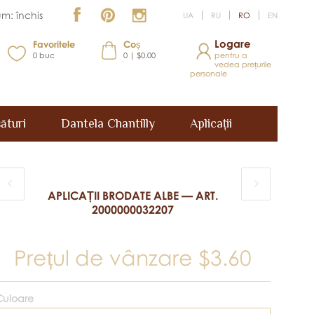
m: închis
UA
RU
RO
EN
Logare
Favoritele
Coș
0
buc
0 | $0.00
pentru a
vedea prețurile
personale
ături
Dantela Chantilly
Aplicații
APLICAȚII BRODATE ALBE — ART.
2000000032207
Prețul de vânzare
$3.60
Culoare