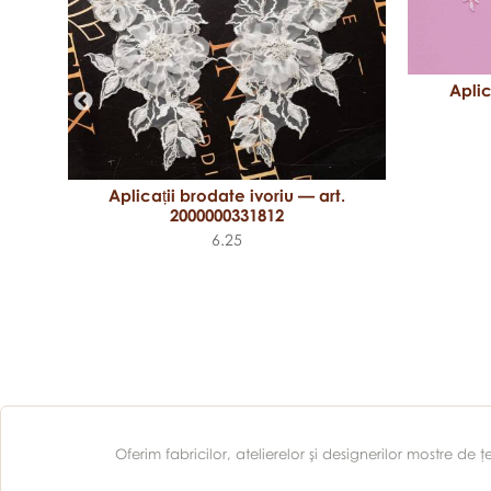
.
Aplic
Aplicații brodate ivoriu — art.
2000000331812
6.25
Oferim fabricilor, atelierelor şi designerilor mostre d