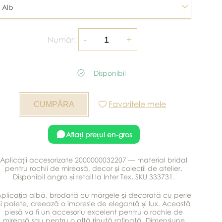
Alb
Număr:
Disponibil
Favoritele mele
Aflați prețul en-gros
Aplicații accesorizate 2000000032207 — material bridal
pentru rochii de mireasă, decor și colecții de atelier.
Disponibil angro și retail la Inter Tex, SKU 333731.
plicația albă, brodată cu mărgele și decorată cu perle
și paiete, creează o impresie de eleganță și lux. Această
piesă va fi un accesoriu excelent pentru o rochie de
mireasă sau pentru o altă ținută rafinată. Dimensiune