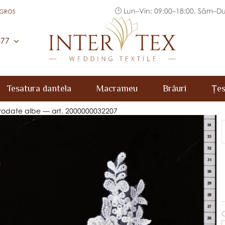
Lun–Vin: 09:00–18:00, Sâm–Du
 GROS
Inter Tex
-77
Tesatura dantela
Macrameu
Brâuri
Țes
brodate albe — art. 2000000032207