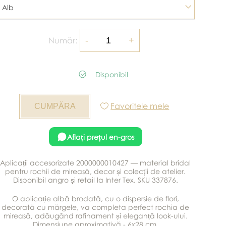
Alb
Număr:
Disponibil
Favoritele mele
Aflați prețul en-gros
Aplicații accesorizate 2000000010427 — material bridal
pentru rochii de mireasă, decor și colecții de atelier.
Disponibil angro și retail la Inter Tex, SKU 337876.
O aplicație albă brodată, cu o dispersie de flori,
decorată cu mărgele, va completa perfect rochia de
mireasă, adăugând rafinament și eleganță look-ului.
Dimensiune aproximativă - 6x28 cm.