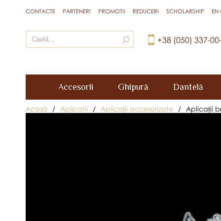
CONTACTE
PARTENERI
PROMOTII
REDUCERI
SCHOLARSHIP
EN
+38 (050) 337-00
Accesorii
Ghipură
Dantelă
Acasă
/
Aplicatii
/
Aplicații accesorizate
/
Aplicații 