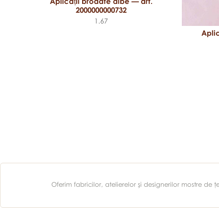
Aplicații brodate albe — art.
2000000000732
1.67
Apli
.
Oferim fabricilor, atelierelor şi designerilor mostre d