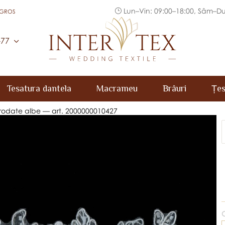
Lun–Vin: 09:00–18:00, Sâm–Du
 GROS
Inter Tex
-77
Tesatura dantela
Macrameu
Brâuri
Țes
brodate albe — art. 2000000010427