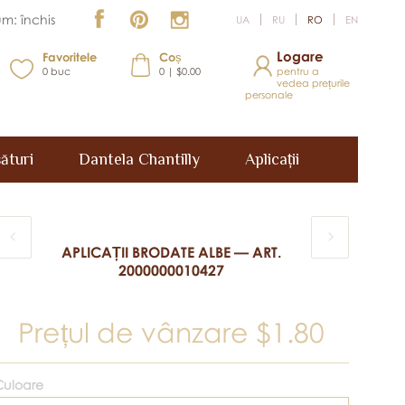
m: închis
UA
RU
RO
EN
Logare
Favoritele
Coș
0
buc
0 | $0.00
pentru a
vedea prețurile
personale
ături
Dantela Chantilly
Aplicații
APLICAȚII BRODATE ALBE — ART.
2000000010427
Prețul de vânzare
$1.80
Culoare