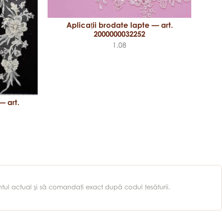
Aplicații brodate lapte — art.
2000000032252
1.08
— art.
entul actual şi să comandaţi exact după codul ţesăturii.