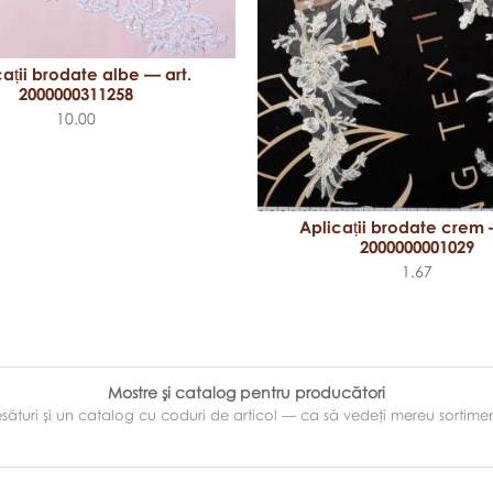
cații brodate albe — art.
2000000311258
10.00
Aplicații brodate crem 
2000000001029
1.67
Mostre şi catalog pentru producători
e ţesături şi un catalog cu coduri de articol — ca să vedeţi mereu sortim