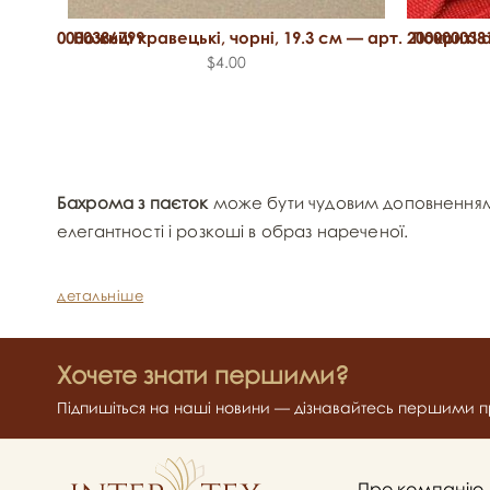
т. 2000000386799
Ножиці кравецькі, чорні, 19.3 см — арт. 200000038
Покриті 
$4.00
Бахрома з паєток
може бути чудовим доповненн
елегантності і розкоші в образ нареченої.
детальніше
Хочете знати першими?
Підпишіться на наші новини — дізнавайтесь першими пр
Про компанію