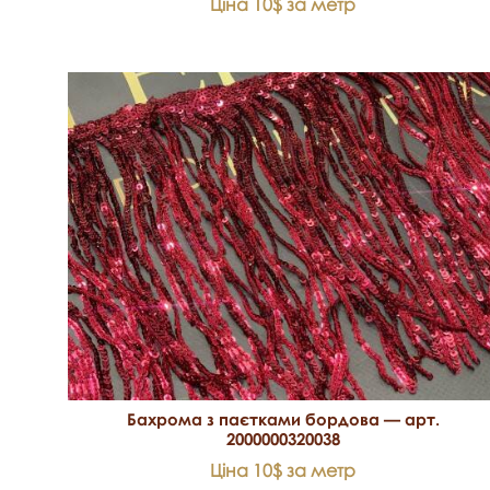
Ціна 10$ за метр
Бахрома з паєтками бордова — арт.
2000000320038
Ціна 10$ за метр