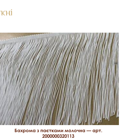
кні
Бахрома з паєтками молочна — арт.
2000000320113