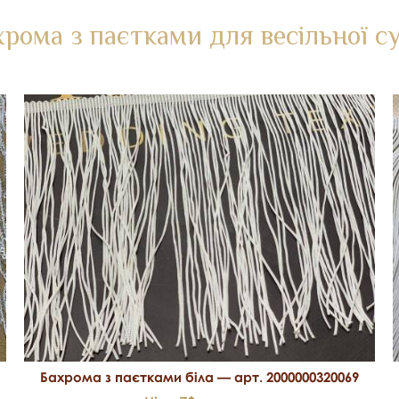
хрома з паєтками для весільної су
Бахрома з паєтками біла — арт. 2000000320069