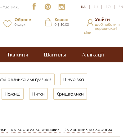
–Нд: вих.
UA
RU
RO
EN
Увійти
Обране
Кошик
0
штук
0 | $0.00
щоб побачити
персональні
ціни
Тканини
Шантільї
Аплікації
тлі резинка для ґудзиків
Шнурівка
Ножиці
Нитки
Кришталики
нки
від дорогих до дешевих
від дешевих до дорогих