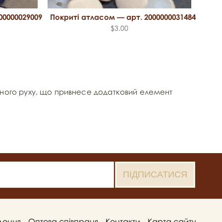
00000029009
Покриті атласом — арт. 2000000031484
Покр
$3.00
ктного руху, що привнесе додатковий елемент
лення
Оптова співпраця
Контакти
Карта сайту