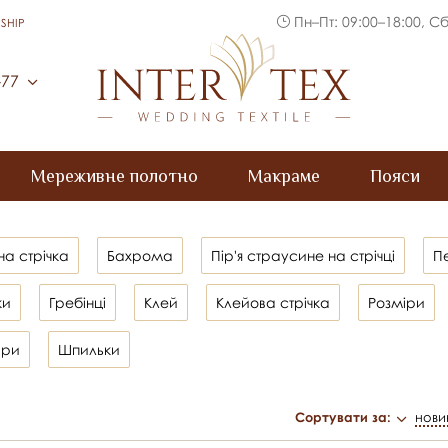
Пн–Пт: 09:00–18:00, Сб
SHIP
Inter Tex
-77
Мереживне полотно
Макраме
Пояси
на стрічка
Бахрома
Пір'я страусине на стрічці
Пе
ки
Гребінці
Клей
Клейова стрічка
Розміри
ари
Шпильки
Сортувати за:
нови