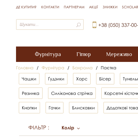
ДЕ КУПИТИ?
КОНТАКТИ
ПАРТНЕРАМ
АКЦІЇ
ЗНИЖКИ
SCHOLAR
+38 (050) 337-00
Фурнітура
Гіпюр
Мереживо
Головна
/
Фурнітура
/
Бахрома
/
Паєтка
Чашки
Ґудзики
Хорс
Бісер
Тунель
Резинка
Силіконова стрічка
Корсетні кісточ
Кнопки
Гачки
Блискавки
Додаткові тов
ФІЛЬТР
:
Колір