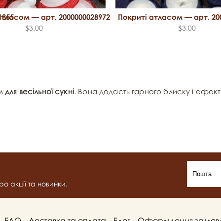
1855
атласом — арт. 2000000028972
Покриті атласом — арт. 20
$3.00
$3.00
ям
для весільної сукні
. Вона додасть гарного блиску і ефе
о акції та новинки.
FAQ
Доставка та оплата
Блог
Оформлення замов