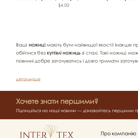
$4.00
Ваші
ножиці
мають бути найвищої якості! Інакше пр
обійтися без
купівлі ножиць
зі сталі. Такі ножиці мо
повинні добре заточуватись і довго тримати заточу
детальніше
Хочете знати першими?
Підпишіться на наші новини — дізнавайтесь першими пр
Про компанію