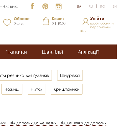
–Нд: вих.
UA
RU
RO
EN
Увійти
Обране
Кошик
0
штук
0 | $0.00
щоб побачити
персональні
ціни
Тканини
Шантільї
Аплікації
тлі резинка для ґудзиків
Шнурівка
Ножиці
Нитки
Кришталики
нки
від дорогих до дешевих
від дешевих до дорогих