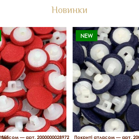
Новинки
NEW
1855
атласом — арт. 2000000028972
Покриті атласом — арт. 20