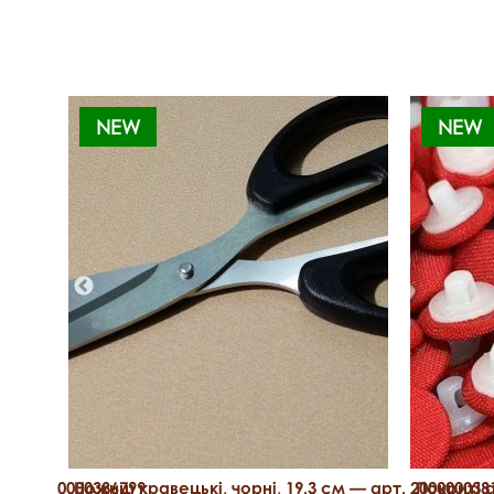
NEW
NEW
т. 2000000386799
Ножиці кравецькі, чорні, 19.3 см — арт. 200000038
Покриті 