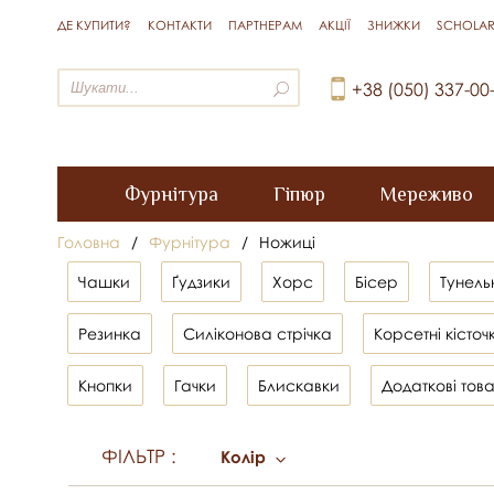
ДЕ КУПИТИ?
КОНТАКТИ
ПАРТНЕРАМ
АКЦІЇ
ЗНИЖКИ
SCHOLAR
+38 (050) 337-00
Фурнітура
Гіпюр
Мереживо
Головна
/
Фурнітура
/
Ножиці
Чашки
Ґудзики
Хорс
Бісер
Тунель
Резинка
Силіконова стрічка
Корсетні кісточ
Кнопки
Гачки
Блискавки
Додаткові тов
ФІЛЬТР
:
Колір