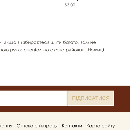
$3.00
и. Якщо ви збираєтеся шити багато, вам не
личиною ручки спеціально сконструйовані. Ножиці
лення
Оптова співпраця
Контакти
Карта сайту