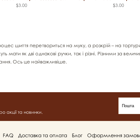
$3.00
$3.00
оцес шиття перетвориться на муку, а розкрій – на тортур
жуть мати як дві однакові ручки, так і різні. Різними за ве
вання. Ось це найважливіше.
о акції та новинки.
FAQ
Доставка та оплата
Блог
Оформлення замов