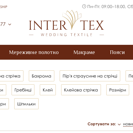
Пн–Пт: 09:00–18:00, Сб
SHIP
Inter Tex
-77
Мереживне полотно
Макраме
Пояси
на стрічка
Бахрома
Пір'я страусине на стрічці
Пе
ки
Гребінці
Клей
Клейова стрічка
Розміри
ари
Шпильки
Сортувати за:
нови